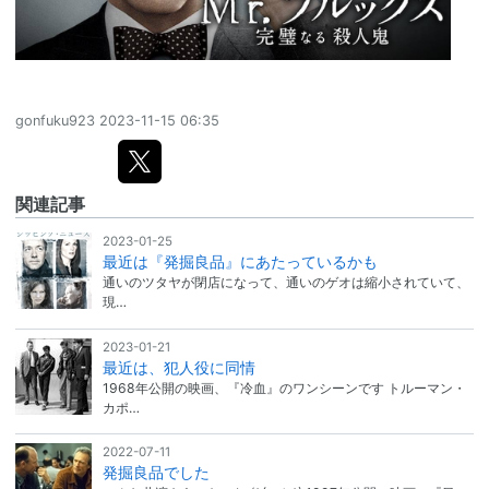
gonfuku923
2023-11-15 06:35
関連記事
2023-01-25
最近は『発掘良品』にあたっているかも
通いのツタヤが閉店になって、通いのゲオは縮小されていて、
現…
2023-01-21
最近は、犯人役に同情
1968年公開の映画、『冷血』のワンシーンです トルーマン・
カポ…
2022-07-11
発掘良品でした