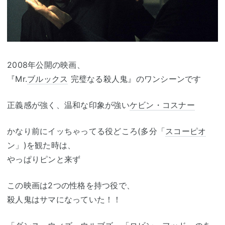
2008年公開の映画、
『Mr.
ブルックス
完璧なる殺人鬼』のワンシーンです
正義感が強く、温和な印象が強い
ケビン・コスナー
かなり前にイッちゃってる役どころ(多分「
スコーピオ
ン」)を観た時は、
やっぱりピンと来ず
この映画は2つの性格を持つ役で、
殺人鬼はサマになっていた！！