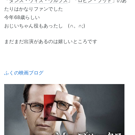
「
ダンス・ウィズ・ウルブズ
」「
ロビン・フッド
」のあ
たりはかなりファンでした
今年68歳らしい
おじいちゃん役もあったし (∩。∩;)
まだまだ出演があるのは嬉しいところです
ふくの映画ブログ